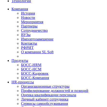
Технологии
Компания
История
Новости
Мероприятия
Партнеры
Сотрудничество
ВУЗы
Импортозамещение
Контакты
РФРИТ
О компании SL Soft
Продукты
БОСС-HRM
БОСС-HCM
БОСС-Кадровик
БОСС-Компания
HR-процессы
Организационные структуры
Профилирование должностей и позиций
Оценка квалификации персонала
Личный кабинет сотрудника
Сервисы самообслуживания