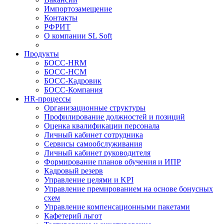
Импортозамещение
Контакты
РФРИТ
О компании SL Soft
Продукты
БОСС-HRM
БОСС-HCM
БОСС-Кадровик
БОСС-Компания
HR-процессы
Организационные структуры
Профилирование должностей и позиций
Оценка квалификации персонала
Личный кабинет сотрудника
Сервисы самообслуживания
Личный кабинет руководителя
Формирование планов обучения и ИПР
Кадровый резерв
Управление целями и KPI
Управление премированием на основе бонусных
схем
Управление компенсационными пакетами
Кафетерий льгот