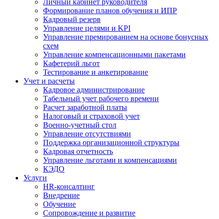
Личный кабинет руководителя
Формирование планов обучения и ИПР
Кадровый резерв
Управление целями и KPI
Управление премированием на основе бонусных
схем
Управление компенсационными пакетами
Кафетерий льгот
Тестирование и анкетирование
Учет и расчеты
Кадровое администрирование
Табельный учет рабочего времени
Расчет заработной платы
Налоговый и страховой учет
Военно-учетный стол
Управление отсутствиями
Поддержка организационной структуры
Кадровая отчетность
Управление льготами и компенсациями
КЭДО
Услуги
HR-консалтинг
Внедрение
Обучение
Сопровождение и развитие