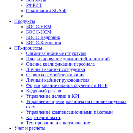
РФРИТ
О компании SL Soft
Продукты
БОСС-HRM
БОСС-HCM
БОСС-Кадровик
БОСС-Компания
HR-процессы
Организационные структуры
Профилирование должностей и позиций
Оценка квалификации персонала
Личный кабинет сотрудника
Сервисы самообслуживания
Личный кабинет руководителя
Формирование планов обучения и ИПР
Кадровый резерв
Управление целями и KPI
Управление премированием на основе бонусных
схем
Управление компенсационными пакетами
Кафетерий льгот
Тестирование и анкетирование
Учет и расчеты