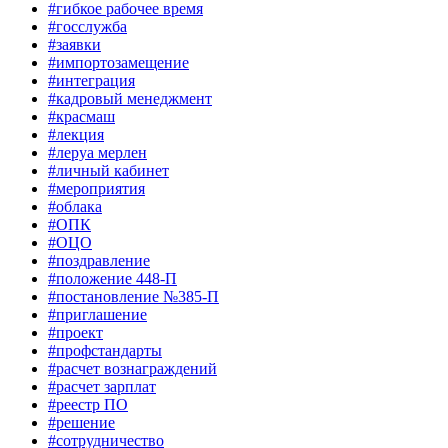
#гибкое рабочее время
#госслужба
#заявки
#импортозамещение
#интеграция
#кадровый менеджмент
#красмаш
#лекция
#леруа мерлен
#личный кабинет
#мероприятия
#облака
#ОПК
#ОЦО
#поздравление
#положение 448-П
#постановление №385-П
#приглашение
#проект
#профстандарты
#расчет вознаграждений
#расчет зарплат
#реестр ПО
#решение
#сотрудничество