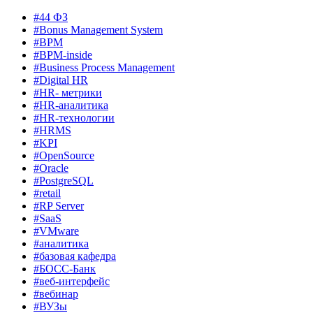
#44 ФЗ
#Bonus Management System
#BPM
#BPM-inside
#Business Process Management
#Digital HR
#HR- метрики
#HR-аналитика
#HR-технологии
#HRMS
#KPI
#OpenSource
#Oracle
#PostgreSQL
#retail
#RP Server
#SaaS
#VMware
#аналитика
#базовая кафедра
#БОСС-Банк
#веб-интерфейс
#вебинар
#ВУЗы