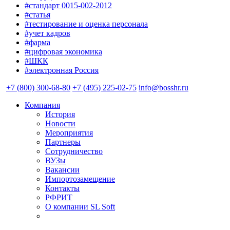
#стандарт 0015-002-2012
#статья
#тестирование и оценка персонала
#учет кадров
#фарма
#цифровая экономика
#ШКК
#электронная Россия
+7 (800) 300-68-80
+7 (495) 225-02-75
info@bosshr.ru
Компания
История
Новости
Мероприятия
Партнеры
Сотрудничество
ВУЗы
Вакансии
Импортозамещение
Контакты
РФРИТ
О компании SL Soft