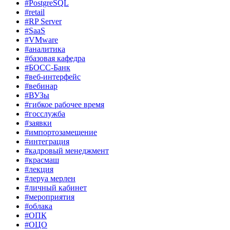
#PostgreSQL
#retail
#RP Server
#SaaS
#VMware
#аналитика
#базовая кафедра
#БОСС-Банк
#веб-интерфейс
#вебинар
#ВУЗы
#гибкое рабочее время
#госслужба
#заявки
#импортозамещение
#интеграция
#кадровый менеджмент
#красмаш
#лекция
#леруа мерлен
#личный кабинет
#мероприятия
#облака
#ОПК
#ОЦО