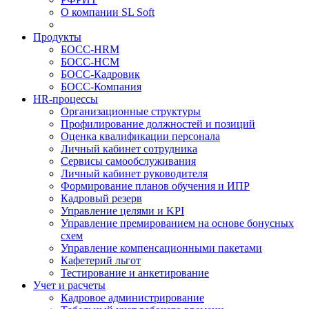
О компании SL Soft
Продукты
БОСС-HRM
БОСС-HCM
БОСС-Кадровик
БОСС-Компания
HR-процессы
Организационные структуры
Профилирование должностей и позиций
Оценка квалификации персонала
Личный кабинет сотрудника
Сервисы самообслуживания
Личный кабинет руководителя
Формирование планов обучения и ИПР
Кадровый резерв
Управление целями и KPI
Управление премированием на основе бонусных
схем
Управление компенсационными пакетами
Кафетерий льгот
Тестирование и анкетирование
Учет и расчеты
Кадровое администрирование