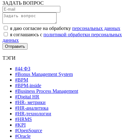
ЗАДАТЬ ВОПРОС
я даю согласие на обработку
персональных данных
я соглашаюсь с
политикой обработки персональных
данных
ТЭГИ
#44 ФЗ
#Bonus Management System
#BPM
#BPM-inside
#Business Process Management
#Digital HR
#HR- метрики
#HR-аналитика
#HR-технологии
#HRMS
#KPI
#OpenSource
#Oracle