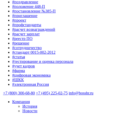
#поздравление
#положение 448-П
#постановление №385-П
#приглашение
#проект
#профстандарты
#расчет вознаграждений
#расчет зарплат
#реестр ПО
#решение
#сотрудничество
#стандарт 0015-002-2012
#статья
#тестирование и оценка персонала
#учет кадров
#фарма
#цифровая экономика
#ШКК
#электронная Россия
+7 (800) 300-68-80
+7 (495) 225-02-75
info@bosshr.ru
Компания
История
Новости