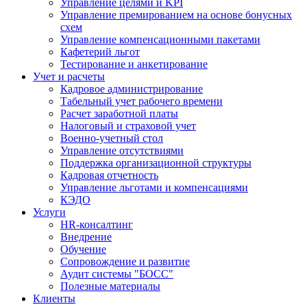
Управление целями и KPI
Управление премированием на основе бонусных
схем
Управление компенсационными пакетами
Кафетерий льгот
Тестирование и анкетирование
Учет и расчеты
Кадровое администрирование
Табельный учет рабочего времени
Расчет заработной платы
Налоговый и страховой учет
Военно-учетный стол
Управление отсутствиями
Поддержка организационной структуры
Кадровая отчетность
Управление льготами и компенсациями
КЭДО
Услуги
HR-консалтинг
Внедрение
Обучение
Сопровождение и развитие
Аудит системы "БОСС"
Полезные материалы
Клиенты