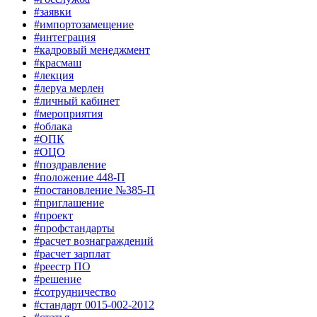
#заявки
#импортозамещение
#интеграция
#кадровый менеджмент
#красмаш
#лекция
#леруа мерлен
#личный кабинет
#мероприятия
#облака
#ОПК
#ОЦО
#поздравление
#положение 448-П
#постановление №385-П
#приглашение
#проект
#профстандарты
#расчет вознаграждений
#расчет зарплат
#реестр ПО
#решение
#сотрудничество
#стандарт 0015-002-2012