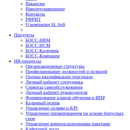
Вакансии
Импортозамещение
Контакты
РФРИТ
О компании SL Soft
Продукты
БОСС-HRM
БОСС-HCM
БОСС-Кадровик
БОСС-Компания
HR-процессы
Организационные структуры
Профилирование должностей и позиций
Оценка квалификации персонала
Личный кабинет сотрудника
Сервисы самообслуживания
Личный кабинет руководителя
Формирование планов обучения и ИПР
Кадровый резерв
Управление целями и KPI
Управление премированием на основе бонусных
схем
Управление компенсационными пакетами
Кафетерий льгот