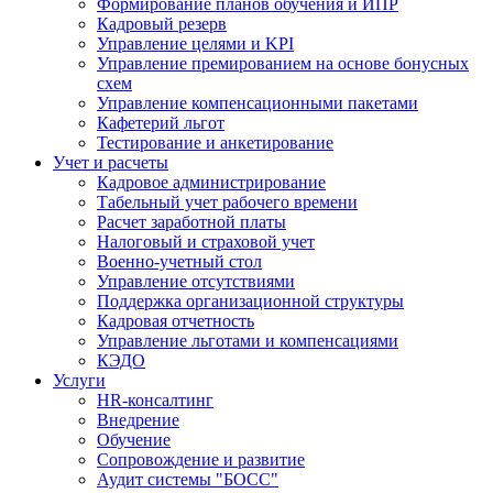
Формирование планов обучения и ИПР
Кадровый резерв
Управление целями и KPI
Управление премированием на основе бонусных
схем
Управление компенсационными пакетами
Кафетерий льгот
Тестирование и анкетирование
Учет и расчеты
Кадровое администрирование
Табельный учет рабочего времени
Расчет заработной платы
Налоговый и страховой учет
Военно-учетный стол
Управление отсутствиями
Поддержка организационной структуры
Кадровая отчетность
Управление льготами и компенсациями
КЭДО
Услуги
HR-консалтинг
Внедрение
Обучение
Сопровождение и развитие
Аудит системы "БОСС"