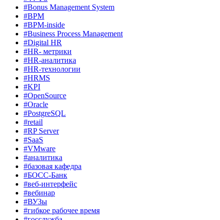
#Bonus Management System
#BPM
#BPM-inside
#Business Process Management
#Digital HR
#HR- метрики
#HR-аналитика
#HR-технологии
#HRMS
#KPI
#OpenSource
#Oracle
#PostgreSQL
#retail
#RP Server
#SaaS
#VMware
#аналитика
#базовая кафедра
#БОСС-Банк
#веб-интерфейс
#вебинар
#ВУЗы
#гибкое рабочее время
#госслужба