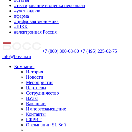
#статья
#тестирование и оценка персонала
#учет кадров
#фарма
#цифровая экономика
#ШКК
#электронная Россия
+7 (800) 300-68-80
+7 (495) 225-02-75
info@bosshr.ru
Компания
История
Новости
Мероприятия
Партнеры
Сотрудничество
ВУЗы
Вакансии
Импортозамещение
Контакты
РФРИТ
О компании SL Soft