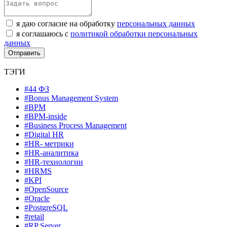
я даю согласие на обработку
персональных данных
я соглашаюсь с
политикой обработки персональных
данных
ТЭГИ
#44 ФЗ
#Bonus Management System
#BPM
#BPM-inside
#Business Process Management
#Digital HR
#HR- метрики
#HR-аналитика
#HR-технологии
#HRMS
#KPI
#OpenSource
#Oracle
#PostgreSQL
#retail
#RP Server