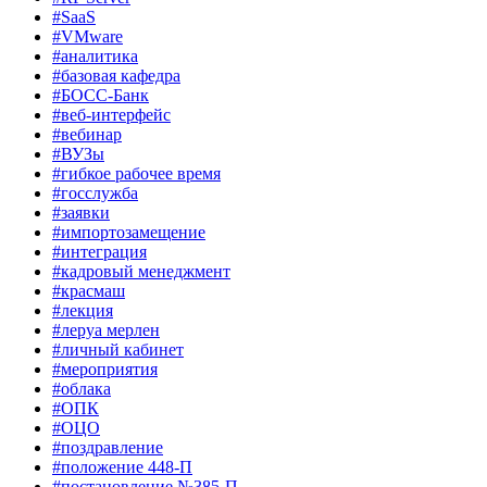
#SaaS
#VMware
#аналитика
#базовая кафедра
#БОСС-Банк
#веб-интерфейс
#вебинар
#ВУЗы
#гибкое рабочее время
#госслужба
#заявки
#импортозамещение
#интеграция
#кадровый менеджмент
#красмаш
#лекция
#леруа мерлен
#личный кабинет
#мероприятия
#облака
#ОПК
#ОЦО
#поздравление
#положение 448-П
#постановление №385-П