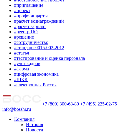
#приглашение
#проект
#профстандарты
#расчет вознаграждений
#расчет зарплат
#реестр ПО
#решение
#сотрудничество
#стандарт 0015-002-2012
#статья
#тестирование и оценка персонала
#учет кадров
#фарма
#цифровая экономика
#ШКК
#электронная Россия
+7 (800) 300-68-80
+7 (495) 225-02-75
info@bosshr.ru
Компания
История
Новости