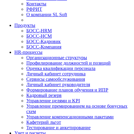
Контакты
РФРИТ
О компании SL Soft
Продукты
БОСС-HRM
БОСС-HCM
БОСС-Кадровик
БОСС-Компания
HR-процессы
Организационные структуры
Профилирование должностей и позиций
Оценка квалификации персонала
Личный кабинет сотрудника
Сервисы самообслуживания
Личный кабинет руководителя
Формирование планов обучения и ИПР
Кадровый резерв
Управление целями и KPI
Управление премированием на основе бонусных
схем
Управление компенсационными пакетами
Кафетерий льгот
Тестирование и анкетирование
Учет и расчеты