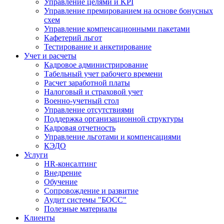
Управление целями и KPI
Управление премированием на основе бонусных
схем
Управление компенсационными пакетами
Кафетерий льгот
Тестирование и анкетирование
Учет и расчеты
Кадровое администрирование
Табельный учет рабочего времени
Расчет заработной платы
Налоговый и страховой учет
Военно-учетный стол
Управление отсутствиями
Поддержка организационной структуры
Кадровая отчетность
Управление льготами и компенсациями
КЭДО
Услуги
HR-консалтинг
Внедрение
Обучение
Сопровождение и развитие
Аудит системы "БОСС"
Полезные материалы
Клиенты