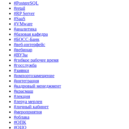
#PostgreSQL
#retail
#RP Server
#SaaS
#VMware
#аналитика
#базовая кафедра
#БОСС-Банк
#веб-интерфейс
#вебинар
#ВУЗы
#гибкое рабочее время
#госслужба
#заявки
#импортозамещение
#интеграция
#кадровый менеджмент
#красмаш
#лекция
#леруа мерлен
#личный кабинет
#мероприятия
#облака
#ОПК
#ОЦО