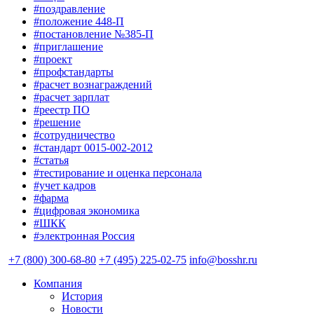
#поздравление
#положение 448-П
#постановление №385-П
#приглашение
#проект
#профстандарты
#расчет вознаграждений
#расчет зарплат
#реестр ПО
#решение
#сотрудничество
#стандарт 0015-002-2012
#статья
#тестирование и оценка персонала
#учет кадров
#фарма
#цифровая экономика
#ШКК
#электронная Россия
+7 (800) 300-68-80
+7 (495) 225-02-75
info@bosshr.ru
Компания
История
Новости