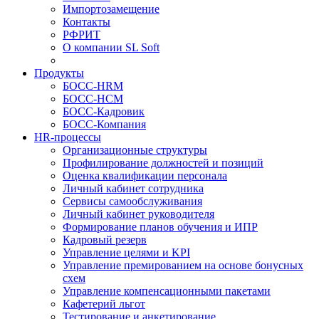
Импортозамещение
Контакты
РФРИТ
О компании SL Soft
Продукты
БОСС-HRM
БОСС-HCM
БОСС-Кадровик
БОСС-Компания
HR-процессы
Организационные структуры
Профилирование должностей и позиций
Оценка квалификации персонала
Личный кабинет сотрудника
Сервисы самообслуживания
Личный кабинет руководителя
Формирование планов обучения и ИПР
Кадровый резерв
Управление целями и KPI
Управление премированием на основе бонусных
схем
Управление компенсационными пакетами
Кафетерий льгот
Тестирование и анкетирование