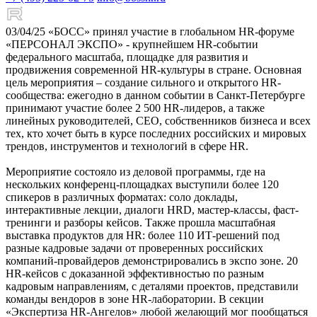
03/04/25
«БОСС» принял участие в глобальном HR-форуме
«ПЕРСОНАЛ ЭКСПО» - крупнейшем HR-событии
федерального масштаба, площадке для развития и
продвижения современной HR-культуры в стране. Основная
цель мероприятия – создание сильного и открытого HR-
сообщества: ежегодно в данном событии в Санкт-Петербурге
принимают участие более 2 500 HR-лидеров, а также
линейных руководителей, СЕО, собственников бизнеса и всех
тех, кто хочет быть в курсе последних российских и мировых
трендов, инструментов и технологий в сфере HR.
Мероприятие состояло из деловой программы, где на
нескольких конференц-площадках выступили более 120
спикеров в различных форматах: соло доклады,
интерактивные лекции, диалоги HRD, мастер-классы, фаст-
тренинги и разборы кейсов. Также прошла масштабная
выставка продуктов для HR: более 110 ИТ-решений под
разные кадровые задачи от проверенных российских
компаний-провайдеров демонстрировались в экспо зоне. 20
HR-кейсов с доказанной эффективностью по разным
кадровым направлениям, с деталями проектов, представили
команды вендоров в зоне HR-лаборатории. В секции
«Экспертиза HR-Ангелов» любой желающий мог пообщаться