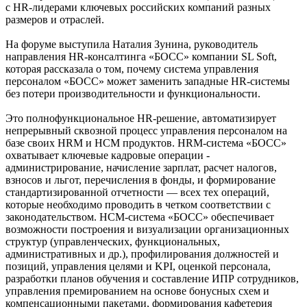
с HR-лидерами ключевых российских компаний разных
размеров и отраслей.
На форуме выступила Наталия Зунина, руководитель
направления HR-консалтинга «БОСС» компании SL Soft,
которая рассказала о том, почему система управления
персоналом «БОСС» может заменить западные HR-системы
без потери производительности и функциональности.
Это полнофункциональное HR-решение, автоматизирует
непрерывный сквозной процесс управления персоналом на
базе своих HRM и HCM продуктов. HRM-система «БОСС»
охватывает ключевые кадровые операции -
администрирование, начисление зарплат, расчет налогов,
взносов и льгот, перечисления в фонды, и формирование
стандартизированной отчетности — всех тех операций,
которые необходимо проводить в четком соответствии с
законодательством. HCM-система «БОСС» обеспечивает
возможности построения и визуализации организационных
структур (управленческих, функциональных,
административных и др.), профилирования должностей и
позиций, управления целями и KPI, оценкой персонала,
разработки планов обучения и составление ИПР сотрудников,
управления премированием на основе бонусных схем и
компенсационными пакетами, формирования кафетерия